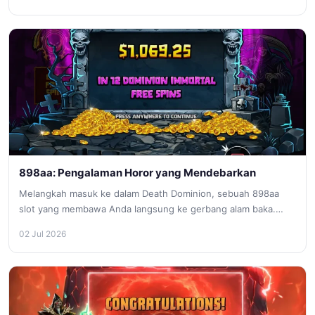
898aa: Pengalaman Horor yang Mendebarkan
Melangkah masuk ke dalam Death Dominion, sebuah 898aa
slot yang membawa Anda langsung ke gerbang alam baka.
Pragmatic Play telah...
02 Jul 2026