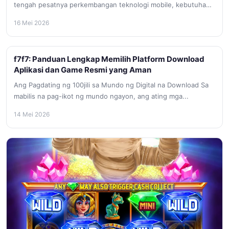
tengah pesatnya perkembangan teknologi mobile, kebutuhan
akan aplikasi dan perangkat lunak yang...
16 Mei 2026
f7f7: Panduan Lengkap Memilih Platform Download
Aplikasi dan Game Resmi yang Aman
Ang Pagdating ng 100jili sa Mundo ng Digital na Download Sa
mabilis na pag-ikot ng mundo ngayon, ang ating mga...
14 Mei 2026