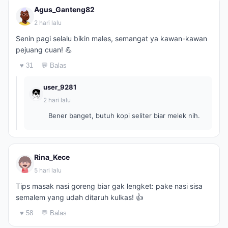
Agus_Ganteng82
2 hari lalu
Senin pagi selalu bikin males, semangat ya kawan-kawan
pejuang cuan! 💪
♥ 31
💬 Balas
user_9281
2 hari lalu
Bener banget, butuh kopi seliter biar melek nih.
Rina_Kece
5 hari lalu
Tips masak nasi goreng biar gak lengket: pake nasi sisa
semalem yang udah ditaruh kulkas! 👍
♥ 58
💬 Balas