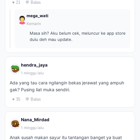
♥ 21
💬 Balas
mega_wati
Kemarin
Masa sih? Aku belum cek, meluncur ke app store
dulu deh mau update.
hendra_jaya
1 minggu lalu
Ada yang tau cara ngilangin bekas jerawat yang ampuh
gak? Pusing liat muka sendiri.
♥ 35
💬 Balas
Nana_Mirdad
1 minggu lalu
Anak susah makan sayur itu tantangan banget ya buat