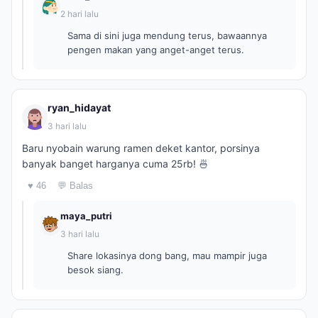
2 hari lalu
Sama di sini juga mendung terus, bawaannya
pengen makan yang anget-anget terus.
ryan_hidayat
3 hari lalu
Baru nyobain warung ramen deket kantor, porsinya
banyak banget harganya cuma 25rb! 🍜
♥ 46
💬 Balas
maya_putri
3 hari lalu
Share lokasinya dong bang, mau mampir juga
besok siang.