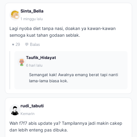
Sinta_Bella
1 minggu lalu
Lagi nyoba diet tanpa nasi, doakan ya kawan-kawan
semoga kuat tahan godaan seblak.
♥ 29
💬 Balas
Taufik_Hidayat
6 hari lalu
Semangat kak! Awalnya emang berat tapi nanti
lama-lama biasa kok.
rudi_tabuti
Kemarin
Wah f7f7 abis update ya? Tampilannya jadi makin cakep
dan lebih enteng pas dibuka.