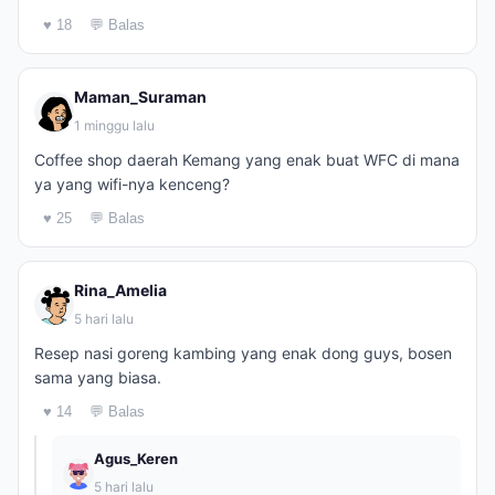
♥ 18
💬 Balas
Maman_Suraman
1 minggu lalu
Coffee shop daerah Kemang yang enak buat WFC di mana
ya yang wifi-nya kenceng?
♥ 25
💬 Balas
Rina_Amelia
5 hari lalu
Resep nasi goreng kambing yang enak dong guys, bosen
sama yang biasa.
♥ 14
💬 Balas
Agus_Keren
5 hari lalu