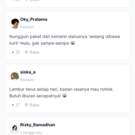
Oky_Pratama
Kemarin
Nungguin paket dari kemarin statusnya 'sedang dibawa
kurir' mulu, gak sampe-sampe 😭
♥ 33
💬 Balas
siska_e
Kemarin
Lembur terus setiap hari, badan rasanya mau rontok.
Butuh liburan secepatnya! 😭
♥ 27
💬 Balas
Rizky_Ramadhan
1 minggu lalu