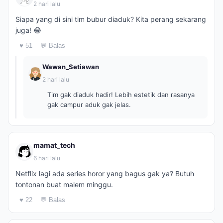
2 hari lalu
Siapa yang di sini tim bubur diaduk? Kita perang sekarang
juga! 😂
♥ 51
💬 Balas
Wawan_Setiawan
2 hari lalu
Tim gak diaduk hadir! Lebih estetik dan rasanya
gak campur aduk gak jelas.
mamat_tech
6 hari lalu
Netflix lagi ada series horor yang bagus gak ya? Butuh
tontonan buat malem minggu.
♥ 22
💬 Balas