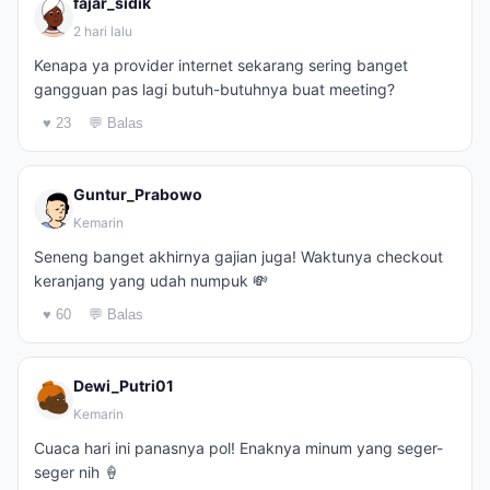
fajar_sidik
2 hari lalu
Kenapa ya provider internet sekarang sering banget
gangguan pas lagi butuh-butuhnya buat meeting?
♥ 23
💬 Balas
Guntur_Prabowo
Kemarin
Seneng banget akhirnya gajian juga! Waktunya checkout
keranjang yang udah numpuk 💸
♥ 60
💬 Balas
Dewi_Putri01
Kemarin
Cuaca hari ini panasnya pol! Enaknya minum yang seger-
seger nih 🍦