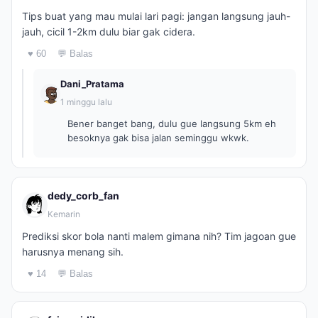
Tips buat yang mau mulai lari pagi: jangan langsung jauh-
jauh, cicil 1-2km dulu biar gak cidera.
♥ 60
💬 Balas
Dani_Pratama
1 minggu lalu
Bener banget bang, dulu gue langsung 5km eh
besoknya gak bisa jalan seminggu wkwk.
dedy_corb_fan
Kemarin
Prediksi skor bola nanti malem gimana nih? Tim jagoan gue
harusnya menang sih.
♥ 14
💬 Balas