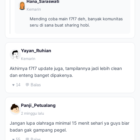
Hana_Saraswati
Kemarin
Mending coba main f7f7 deh, banyak komunitas
seru di sana buat sharing hobi.
Yayan_Ruhian
Kemarin
Akhirnya f7f7 update juga, tampilannya jadi lebih clean
dan enteng banget dipakenya.
♥ 14
💬 Balas
Panji_Petualang
2 minggu lalu
Jangan lupa olahraga minimal 15 menit sehari ya guys biar
badan gak gampang pegel.
♥ 55
💬 Balas