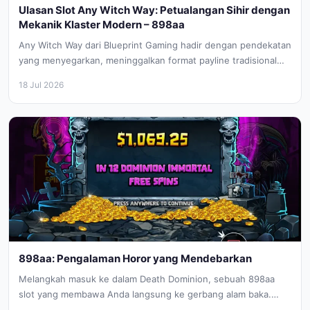
Ulasan Slot Any Witch Way: Petualangan Sihir dengan
Mekanik Klaster Modern – 898aa
Any Witch Way dari Blueprint Gaming hadir dengan pendekatan
yang menyegarkan, meninggalkan format payline tradisional
demi tata letak klaster 9×8...
18 Jul 2026
898aa: Pengalaman Horor yang Mendebarkan
Melangkah masuk ke dalam Death Dominion, sebuah 898aa
slot yang membawa Anda langsung ke gerbang alam baka.
Pragmatic Play telah...