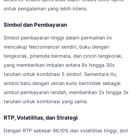
untuk pengalaman yang lebih intens.
Simbol dan Pembayaran
Simbol pembayaran tinggi dalam permainan ini
mencakup Necromancer sendiri, buku dengan
tengkorak, piramida bermata, dan cincin tengkorak,
yang memberikan imbalan antara 8x hingga 30x
taruhan untuk kombinasi 5 simbol. Sementara itu,
simbol batu dengan ukiran kuno bertindak sebagai
simbol pembayaran rendah, memberikan 2x hingga 3x
taruhan untuk kombinasi yang sama.
RTP, Volatilitas, dan Strategi
Dengan RTP sebesar 96,10% dan volatilitas tinggi, slot