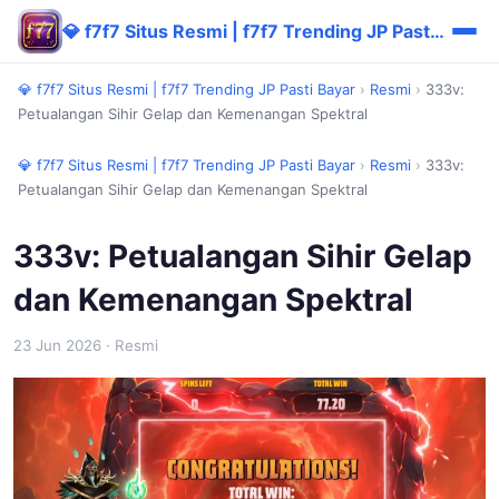
💎 f7f7 Situs Resmi | f7f7 Trending JP Pasti Bayar
💎 f7f7 Situs Resmi | f7f7 Trending JP Pasti Bayar
›
Resmi
›
333v:
Petualangan Sihir Gelap dan Kemenangan Spektral
💎 f7f7 Situs Resmi | f7f7 Trending JP Pasti Bayar
›
Resmi
›
333v:
Petualangan Sihir Gelap dan Kemenangan Spektral
333v: Petualangan Sihir Gelap
dan Kemenangan Spektral
23 Jun 2026
· Resmi