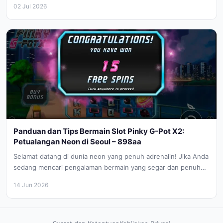
02 Jul 2026
Panduan dan Tips Bermain Slot Pinky G-Pot X2:
Petualangan Neon di Seoul – 898aa
Selamat datang di dunia neon yang penuh adrenalin! Jika Anda
sedang mencari pengalaman bermain yang segar dan penuh
gaya, Pinky...
14 Jun 2026