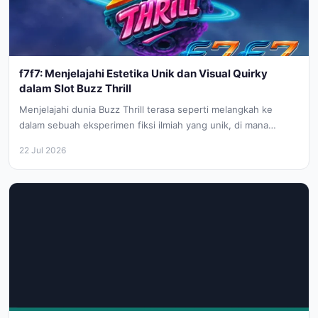
f7f7: Menjelajahi Estetika Unik dan Visual Quirky
dalam Slot Buzz Thrill
Menjelajahi dunia Buzz Thrill terasa seperti melangkah ke
dalam sebuah eksperimen fiksi ilmiah yang unik, di mana
estetika pedesaan yang...
22 Jul 2026