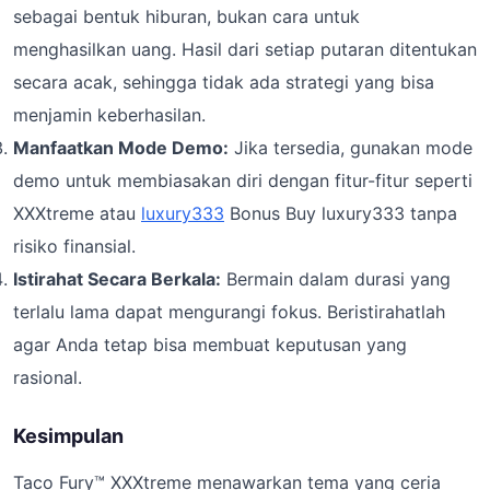
sebagai bentuk hiburan, bukan cara untuk
menghasilkan uang. Hasil dari setiap putaran ditentukan
secara acak, sehingga tidak ada strategi yang bisa
menjamin keberhasilan.
Manfaatkan Mode Demo:
Jika tersedia, gunakan mode
demo untuk membiasakan diri dengan fitur-fitur seperti
XXXtreme atau
luxury333
Bonus Buy luxury333 tanpa
risiko finansial.
Istirahat Secara Berkala:
Bermain dalam durasi yang
terlalu lama dapat mengurangi fokus. Beristirahatlah
agar Anda tetap bisa membuat keputusan yang
rasional.
Kesimpulan
Taco Fury™ XXXtreme menawarkan tema yang ceria