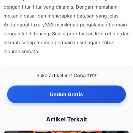
dengan fitur-fitur yang dinamis. Dengan memahami
mekanik dasar dan menerapkan batasan yang jelas,
Anda dapat luxury333 menikmati pengalaman bermain
dengan lebih tenang. Selalu prioritaskan kontrol diri dan
nikmati setiap momen permainan sebagai bentuk
hiburan semata.
Suka artikel ini? Coba
f7f7
Unduh Gratis
Artikel Terkait